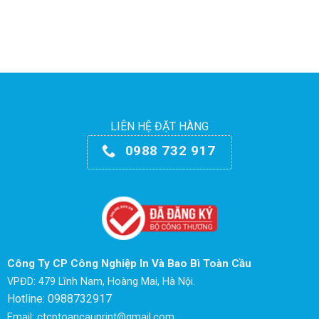
LIÊN HỆ ĐẶT HÀNG
0988 732 917
Công Ty CP Công Nghiệp In Và Bao Bì Toàn Cầu
VPĐD: 479 Lĩnh Nam, Hoàng Mai, Hà Nội.
Hotline: 0988732917
Email: ctcptoancauprint@gmail.com