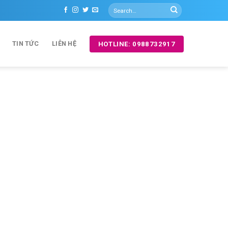
TIN TỨC
LIÊN HỆ
HOTLINE: 0988732917