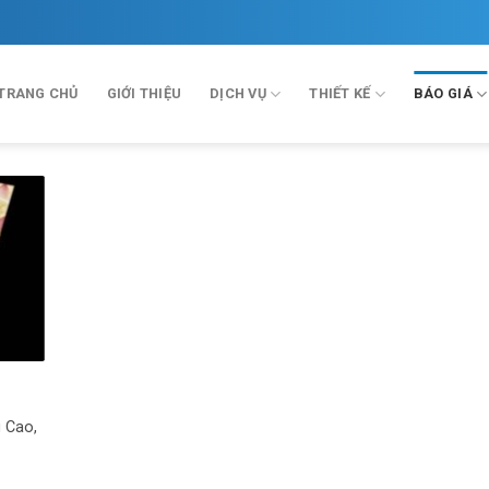
TRANG CHỦ
GIỚI THIỆU
DỊCH VỤ
THIẾT KẾ
BÁO GIÁ
g Cao,