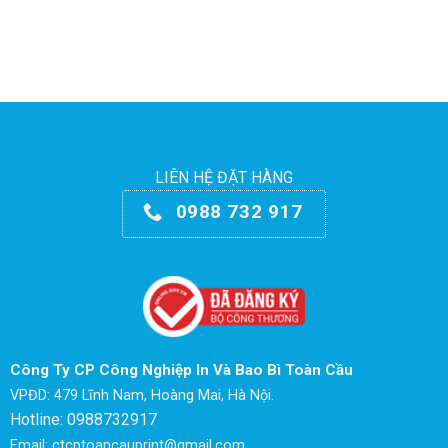
LIÊN HỆ ĐẶT HÀNG
0988 732 917
Công Ty CP Công Nghiệp In Và Bao Bì Toàn Cầu
VPĐD: 479 Lĩnh Nam, Hoàng Mai, Hà Nội.
Hotline: 0988732917
Email: ctcptoancauprint@gmail.com