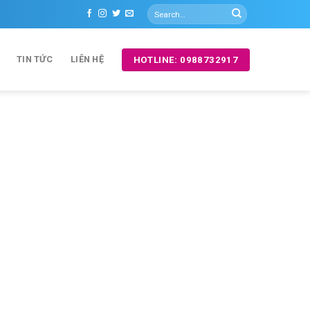
TIN TỨC
LIÊN HỆ
HOTLINE: 0988732917