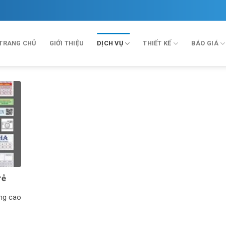
TRANG CHỦ
GIỚI THIỆU
DỊCH VỤ
THIẾT KẾ
BÁO GIÁ
rẻ
ợng cao