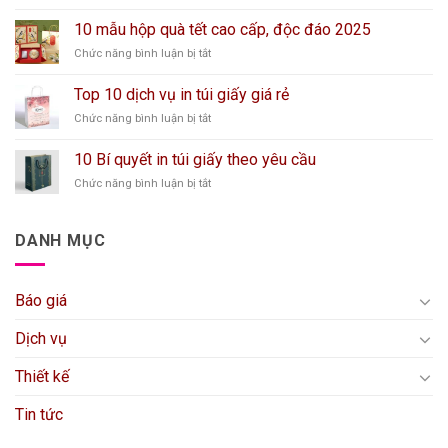
Dịch
Bì
vụ
Thân
10 mẫu hộp quà tết cao cấp, độc đáo 2025
in
Thiện
ở
Chức năng bình luận bị tắt
catalogue
Môi
10
tại
Trường
mẫu
Hà
Top 10 dịch vụ in túi giấy giá rẻ
hộp
Nội
ở
Chức năng bình luận bị tắt
quà
từ
Top
tết
50k
10
cao
10 Bí quyết in túi giấy theo yêu cầu
dịch
cấp,
ở
Chức năng bình luận bị tắt
vụ
độc
10
in
đáo
Bí
túi
2025
quyết
giấy
DANH MỤC
in
giá
túi
rẻ
giấy
Báo giá
theo
yêu
cầu
Dịch vụ
Thiết kế
Tin tức