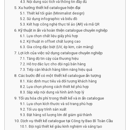
4.3. Nội dung súc tích và thông tin đầy đủ
5. Xu hướng thiết kế catalogue hiện đại
5.1. Thiết kế tối giản (Minimalist design)
5.2. Sử dụng infographic và biểu đồ
5.3. Kết hợp công nghệ thực tế ảo (AR) và mã QR
6. Kỹ thuật in ấn và hoàn thiện catalogue chuyên nghiệp
6.1. Lựa chọn chất liệu giấy phù hợp
6.2. Kỹ thuật in offset chất lượng cao
6.3. Gia công đặc biệt (UV, ép kim, cán màng)
7. Lợi ích của việc sử dụng catalogue chuyên nghiệp
7.1. Tăng độ tin cậy của thương hiệu
7.2. Hỗ trợ đắc lực cho đội ngũ bán hàng
7.3. Tiếp cận khách hàng tiềm năng hiệu quả
8. Các bước để có một thiết kế catalogue ấn tượng
8.1. Xác định mục tiêu và đối tượng khách hàng
8.2. Lựa chọn phong cách thiết kế phù hợp
8.3. Sắp xếp nội dung và hình ảnh hợp lý
9. Tối ưu hóa chi phí trong thiết kế và in ấn catalogue
9.1. Lựa chọn kích thước và số trang phù hợp
9.2. Tối ưu quy trình sản xuất
9.3. Đặt hàng số lượng lớn để giảm giá thành
10. Dịch vụ thiết kế catalogue tại Công ty Bao Bì Toàn Cầu
10.1. Đội ngũ thiết kế giàu kinh nghiệm và sáng tạo