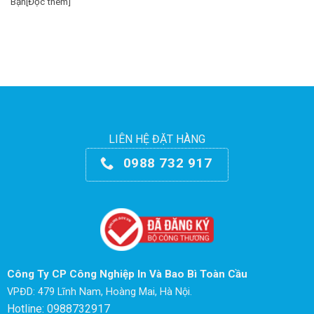
Bạn[Đọc thêm]
LIÊN HỆ ĐẶT HÀNG
0988 732 917
Công Ty CP Công Nghiệp In Và Bao Bì Toàn Cầu
VPĐD: 479 Lĩnh Nam, Hoàng Mai, Hà Nội.
Hotline: 0988732917