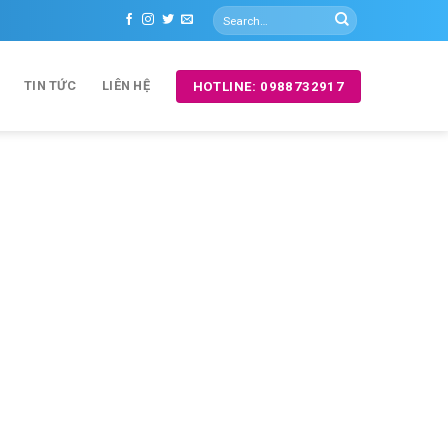
TIN TỨC
LIÊN HỆ
HOTLINE: 0988732917