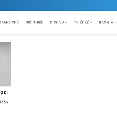
TRANG CHỦ
GIỚI THIỆU
DỊCH VỤ
THIẾT KẾ
BÁO GIÁ
g bì
 Toàn