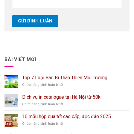
BÀI VIẾT MỚI
Top 7 Loại Bao Bì Thân Thiện Môi Trường
ở
Chức năng bình luận bị tắt
Top
7
Dịch vụ in catalogue tại Hà Nội từ 50k
Loại
ở
Chức năng bình luận bị tắt
Bao
Dịch
Bì
vụ
Thân
10 mẫu hộp quà tết cao cấp, độc đáo 2025
in
Thiện
ở
Chức năng bình luận bị tắt
catalogue
Môi
10
tại
Trường
mẫu