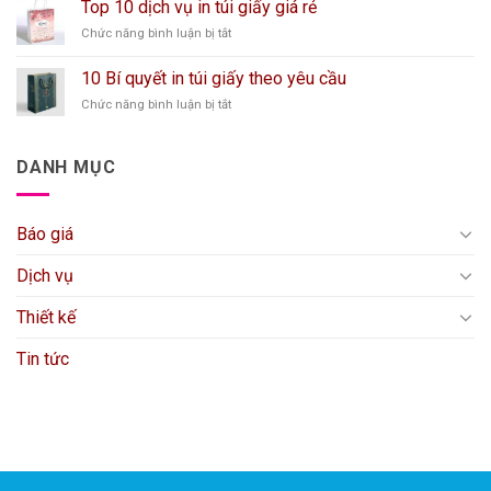
Hà
Top 10 dịch vụ in túi giấy giá rẻ
hộp
Nội
ở
Chức năng bình luận bị tắt
quà
từ
Top
tết
50k
10
cao
10 Bí quyết in túi giấy theo yêu cầu
dịch
cấp,
ở
Chức năng bình luận bị tắt
vụ
độc
10
in
đáo
Bí
túi
2025
quyết
giấy
DANH MỤC
in
giá
túi
rẻ
giấy
Báo giá
theo
yêu
cầu
Dịch vụ
Thiết kế
Tin tức