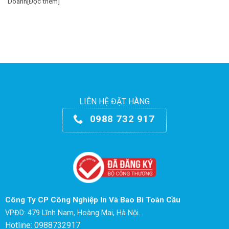
Doanh[Đọc thêm]
LIÊN HỆ ĐẶT HÀNG
0988 732 917
Công Ty CP Công Nghiệp In Và Bao Bì Toàn Cầu
VPĐD: 479 Lĩnh Nam, Hoàng Mai, Hà Nội.
Hotline: 0988732917