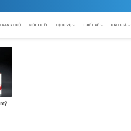
TRANG CHỦ
GIỚI THIỆU
DỊCH VỤ
THIẾT KẾ
BÁO GIÁ
 mỹ