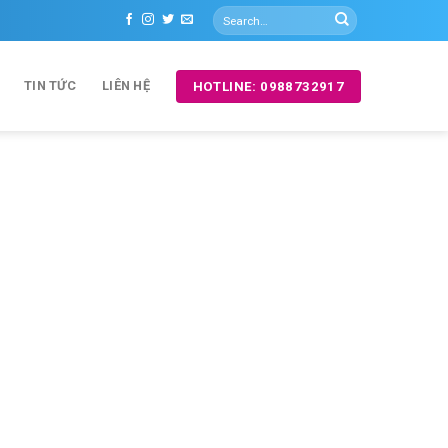
TIN TỨC
LIÊN HỆ
HOTLINE: 0988732917