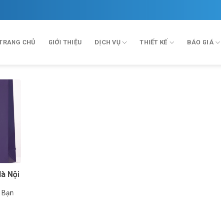
TRANG CHỦ
GIỚI THIỆU
DỊCH VỤ
THIẾT KẾ
BÁO GIÁ
Hà Nội
i Bạn