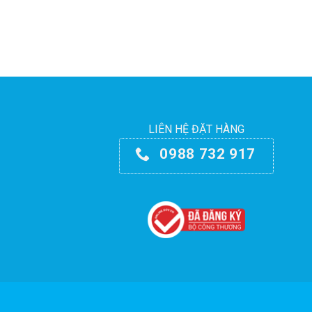
LIÊN HỆ ĐẶT HÀNG
0988 732 917