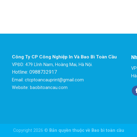
Công Ty CP Công Nghiệp In Và Bao Bì Toàn Cầu
Nh
VPĐD: 479 Lĩnh Nam, Hoàng Mai, Hà Nội.
VP
Hotline: 0988732917
Hà
Email: ctcptoancauprint@gmail.com
Website: baobitoancau.com
Copyright 2026 ©
Bản quyền thuộc về Bao bì toàn cầu