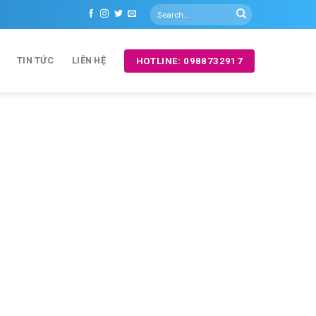
TIN TỨC
LIÊN HỆ
HOTLINE: 0988732917