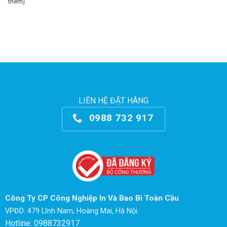
thêm]
LIÊN HỆ ĐẶT HÀNG
0988 732 917
Công Ty CP Công Nghiệp In Và Bao Bì Toàn Cầu
VPĐD: 479 Lĩnh Nam, Hoàng Mai, Hà Nội.
Hotline: 0988732917