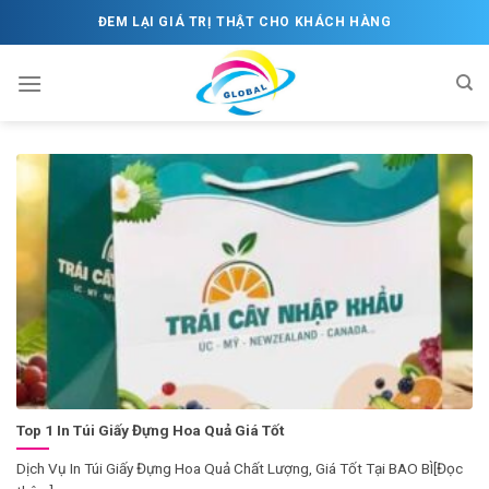
Skip
ĐEM LẠI GIÁ TRỊ THẬT CHO KHÁCH HÀNG
to
content
Top 1 In Túi Giấy Đựng Hoa Quả Giá Tốt
Dịch Vụ In Túi Giấy Đựng Hoa Quả Chất Lượng, Giá Tốt Tại BAO BÌ[Đọc