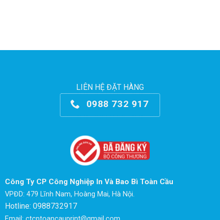
LIÊN HỆ ĐẶT HÀNG
0988 732 917
Công Ty CP Công Nghiệp In Và Bao Bì Toàn Cầu
VPĐD: 479 Lĩnh Nam, Hoàng Mai, Hà Nội.
Hotline: 0988732917
Email: ctcptoancauprint@gmail.com