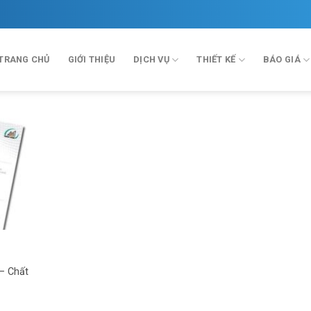
TRANG CHỦ
GIỚI THIỆU
DỊCH VỤ
THIẾT KẾ
BÁO GIÁ
 – Chất