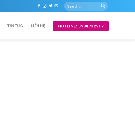
TIN TỨC
LIÊN HỆ
HOTLINE: 0988732917