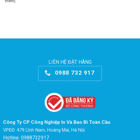
thêm]
LIÊN HỆ ĐẶT HÀNG
0988 732 917
Công Ty CP Công Nghiệp In Và Bao Bì Toàn Cầu
VPĐD: 479 Lĩnh Nam, Hoàng Mai, Hà Nội.
Hotline: 0988732917