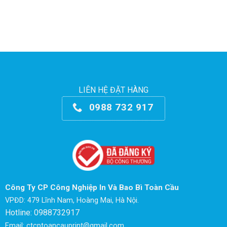
LIÊN HỆ ĐẶT HÀNG
0988 732 917
Công Ty CP Công Nghiệp In Và Bao Bì Toàn Cầu
VPĐD: 479 Lĩnh Nam, Hoàng Mai, Hà Nội.
Hotline: 0988732917
Email: ctcptoancauprint@gmail.com