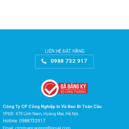
LIÊN HỆ ĐẶT HÀNG
0988 732 917
Công Ty CP Công Nghiệp In Và Bao Bì Toàn Cầu
VPĐD: 479 Lĩnh Nam, Hoàng Mai, Hà Nội.
Hotline: 0988732917
Email: ctcptoancauprint@gmail.com