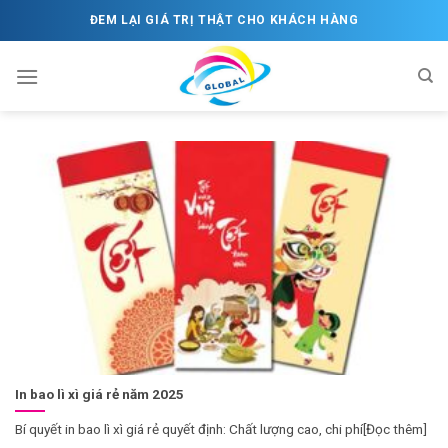
Skip
ĐEM LẠI GIÁ TRỊ THẬT CHO KHÁCH HÀNG
to
content
In bao lì xì giá rẻ năm 2025
Bí quyết in bao lì xì giá rẻ quyết định: Chất lượng cao, chi phí[Đọc thêm]