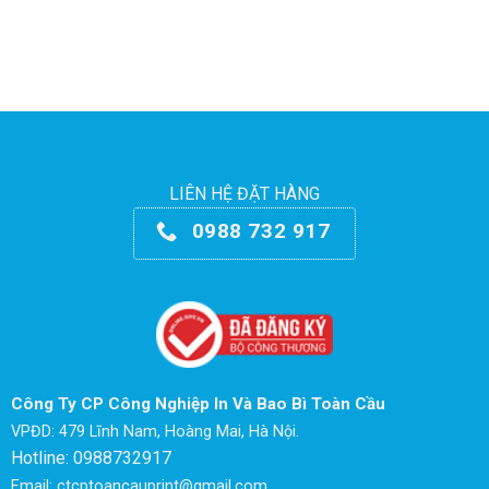
LIÊN HỆ ĐẶT HÀNG
0988 732 917
Công Ty CP Công Nghiệp In Và Bao Bì Toàn Cầu
VPĐD: 479 Lĩnh Nam, Hoàng Mai, Hà Nội.
Hotline: 0988732917
Email: ctcptoancauprint@gmail.com