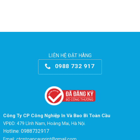
LIÊN HỆ ĐẶT HÀNG
0988 732 917
Công Ty CP Công Nghiệp In Và Bao Bì Toàn Cầu
VPĐD: 479 Lĩnh Nam, Hoàng Mai, Hà Nội.
Hotline: 0988732917
Email: ctcptoancauprint@gmail.com