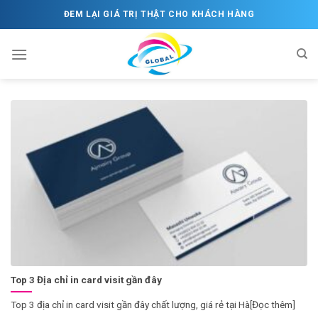
Skip
ĐEM LẠI GIÁ TRỊ THẬT CHO KHÁCH HÀNG
to
content
Top 3 Địa chỉ in card visit gần đây
Top 3 địa chỉ in card visit gần đây chất lượng, giá rẻ tại Hà[Đọc thêm]