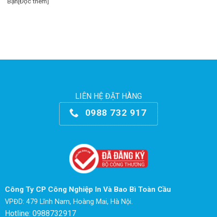
Bạn[Đọc thêm]
LIÊN HỆ ĐẶT HÀNG
0988 732 917
Công Ty CP Công Nghiệp In Và Bao Bì Toàn Cầu
VPĐD: 479 Lĩnh Nam, Hoàng Mai, Hà Nội.
Hotline: 0988732917