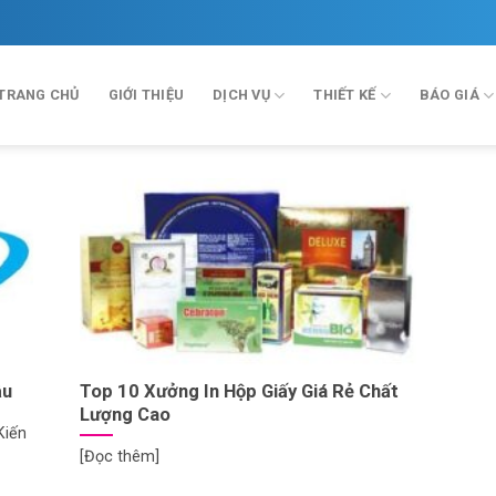
TRANG CHỦ
GIỚI THIỆU
DỊCH VỤ
THIẾT KẾ
BÁO GIÁ
ầu
Top 10 Xưởng In Hộp Giấy Giá Rẻ Chất
Lượng Cao
Kiến
[Đọc thêm]