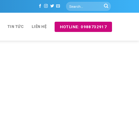
TIN TỨC
LIÊN HỆ
HOTLINE: 0988732917