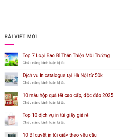
BÀI VIẾT MỚI
Top 7 Loại Bao Bì Thân Thiện Môi Trường
ở
Chức năng bình luận bị tắt
Top
7
Dịch vụ in catalogue tại Hà Nội từ 50k
Loại
ở
Chức năng bình luận bị tắt
Bao
Dịch
Bì
vụ
Thân
10 mẫu hộp quà tết cao cấp, độc đáo 2025
in
Thiện
ở
Chức năng bình luận bị tắt
catalogue
Môi
10
tại
Trường
mẫu
Hà
Top 10 dịch vụ in túi giấy giá rẻ
hộp
Nội
ở
Chức năng bình luận bị tắt
quà
từ
Top
tết
50k
10
cao
10 Bí quyết in túi giấy theo yêu cầu