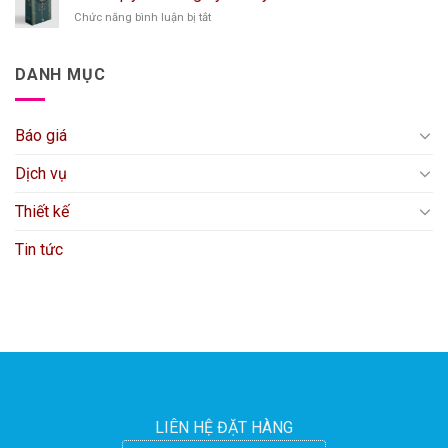
dịch
cấp,
ở
Chức năng bình luận bị tắt
vụ
độc
10
in
đáo
Bí
túi
2025
quyết
giấy
DANH MỤC
in
giá
túi
rẻ
giấy
Báo giá
theo
yêu
cầu
Dịch vụ
Thiết kế
Tin tức
LIÊN HỆ ĐẶT HÀNG