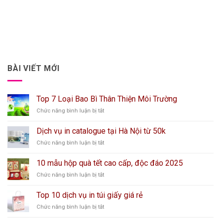
BÀI VIẾT MỚI
Top 7 Loại Bao Bì Thân Thiện Môi Trường
ở
Chức năng bình luận bị tắt
Top
7
Dịch vụ in catalogue tại Hà Nội từ 50k
Loại
ở
Chức năng bình luận bị tắt
Bao
Dịch
Bì
vụ
Thân
10 mẫu hộp quà tết cao cấp, độc đáo 2025
in
Thiện
ở
Chức năng bình luận bị tắt
catalogue
Môi
10
tại
Trường
mẫu
Hà
Top 10 dịch vụ in túi giấy giá rẻ
hộp
Nội
ở
Chức năng bình luận bị tắt
quà
từ
Top
tết
50k