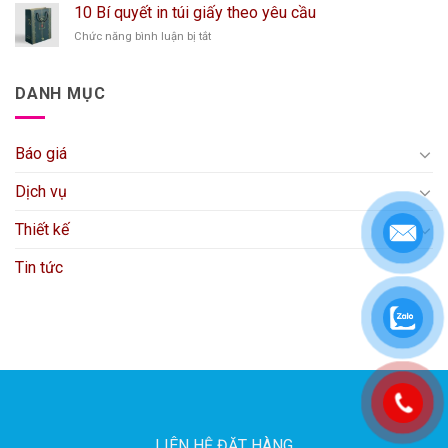
10
cao
10 Bí quyết in túi giấy theo yêu cầu
dịch
cấp,
ở
Chức năng bình luận bị tắt
vụ
độc
10
in
đáo
Bí
túi
2025
quyết
giấy
DANH MỤC
in
giá
túi
rẻ
giấy
Báo giá
theo
yêu
cầu
Dịch vụ
Thiết kế
Tin tức
LIÊN HỆ ĐẶT HÀNG